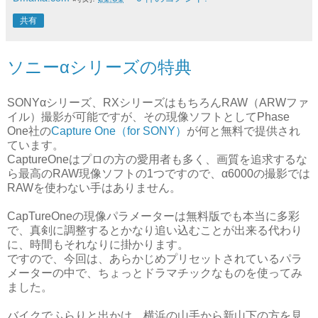
共有
ソニーαシリーズの特典
SONYαシリーズ、RXシリーズはもちろんRAW（ARWファ
イル）撮影が可能ですが、その現像ソフトとしてPhase
One社の
Capture One（for SONY）
が何と無料で提供され
ています。
CaptureOneはプロの方の愛用者も多く、画質を追求するな
ら最高のRAW現像ソフトの1つですので、α6000の撮影では
RAWを使わない手はありません。
CapTureOneの現像パラメーターは無料版でも本当に多彩
で、真剣に調整するとかなり追い込むことが出来る代わり
に、時間もそれなりに掛かります。
ですので、今回は、あらかじめプリセットされているパラ
メーターの中で、ちょっとドラマチックなものを使ってみ
ました。
バイクでふらりと出かけ、横浜の山手から新山下の方を見